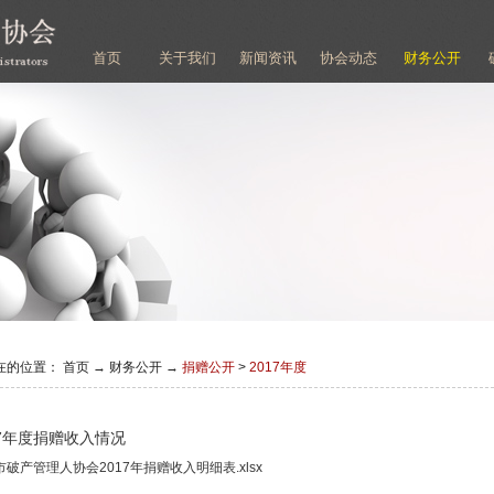
首页
关于我们
新闻资讯
协会动态
财务公开
在的位置：
首页
→
财务公开
→
捐赠公开
>
2017年度
17年度捐赠收入情况
市破产管理人协会2017年捐赠收入明细表.xlsx