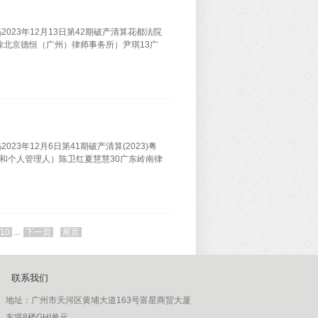
23年12月13日第42期破产清算花都法院
排除北京德恒（广州）律师事务所）尹琪13广
年12月6日第41期破产清算(2023)粤
三级和个人管理人）陈卫红夏慧慧30广东岭南律
10
...
下一页
尾页
联系我们
地址：
广州市天河区黄埔大道163号富星商贸大厦
东塔8楼GHI单元