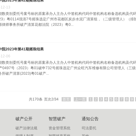
中院2023年第42期摇珠结果
-
12
-
13
期数类别委托号案号标的原案承办人主办人中签机构代码中签机构名称备选机构及代码20
023）粤0114强清7号摇珠选定广州市花都区炭步水泥厂清算组，（二级管理人）（
源律师事务所破产清算花都法院（2023）粤0...
中院2023年第41期摇珠结果
-
12
-
06
期数类别委托号案号标的原案承办人主办人中签机构代码中签机构名称备选机构及代码2023
破产0497号（2023）粤01破申732号摇珠选定广州众旺汽车维修有限公司管理人（
所破产清算(2023)粤01破产...
共
170
条
页次2/34
首页
上一页
1
2
3
4
5
6
7
8
9
破产公开
智慧破产
通知公告
破产法律法规
资金管理系统
司法委托