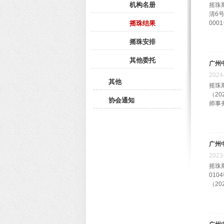
机构名册
摇珠
清6
摇珠结果
000
摇珠安排
其他委托
广州
2024
其他
摇珠
（2
协会通知
师事务
广州
2023
摇珠
01
（20