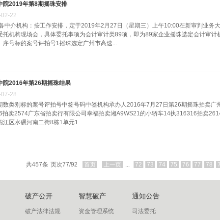
中院2019年第8期摇珠安排
-
02
-
22
告各中介机构：按工作安排，定于2019年2月27日（星期三）上午10:00在新审判业务
受托机构现场会，具体委托事项为会计审计类89项，即为89家企业摇珠选定会计审
。序号标的案号评拍号1摇珠选定广州市高速...
中院2016年第26期摇珠结果
-
07
-
28
期数类别标的案号评拍号中签号码中签机构承办人2016年7月27日第26期摇珠拍卖广州
616拍卖2574广东省拍卖行有限公司幸福拍卖湘A9WS21的小轿车14执316316拍卖
锦江区水碾河南二街8栋1单元1...
共
457
条
页次77/92
首页
上一页
...
72
73
74
75
76
77
78
破产公开
智慧破产
通知公告
破产法律法规
资金管理系统
司法委托