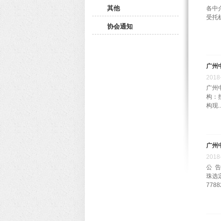
其他
各中
受托
协会通知
广州
2018
广州中
构：
构现..
广州
2018
公 
珠选
77882