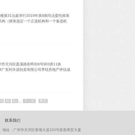
大楼第31法庭举行2019年第8期司法委托摇珠
计机构（摇珠选定一个正选机构和一个备选机
市天河区盈溪路彩晖街8号903房11执
2614广东利丰源拍卖有限公司李铉房地产评估成
79
80
81
...
下一页
尾页
联系我们
地址：
广州市天河区黄埔大道163号富星商贸大厦