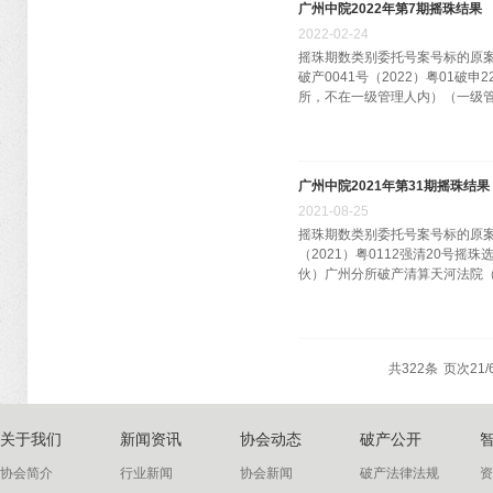
广州中院2022年第7期摇珠结果
2022
-
02
-
24
摇珠期数类别委托号案号标的原案承
破产0041号（2022）粤0
所，不在一级管理人内）（一级管理
广州中院2021年第31期摇珠结果
2021
-
08
-
25
摇珠期数类别委托号案号标的原案
（2021）粤0112强清20
伙）广州分所破产清算天河法院（202
共
322
条
页次21/
关于我们
新闻资讯
协会动态
破产公开
协会简介
行业新闻
协会新闻
破产法律法规
资