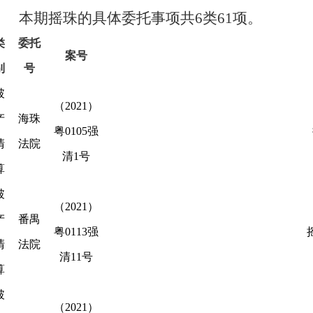
本期摇珠的具体委托事项共
6类61项。
类
委托
案号
别
号
破
（2021）
产
海珠
粤0105强
清
法院
清1号
算
破
（2021）
产
番禺
粤0113强
清
法院
清11号
算
破
（2021）