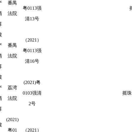
产
番禺
粤0113强
清
法院
清13号
算
破
（2021）
产
番禺
粤0113强
清
法院
清16号
算
破
(2021)粤
产
荔湾
0103强清
摇珠
清
法院
2号
算
(2021)
破
粤01
（2021）