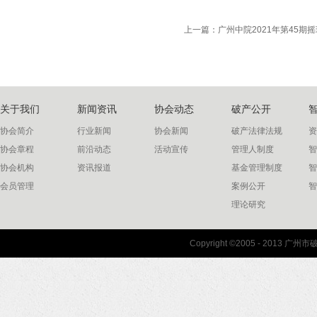
上一篇：
广州中院2021年第45期
关于我们
新闻资讯
协会动态
破产公开
协会简介
行业新闻
协会新闻
破产法律法规
资
协会章程
前沿动态
活动宣传
管理人制度
智
协会机构
资讯报道
基金管理制度
智
会员管理
案例公开
智
理论研究
联系我们
Copyright ©2005 - 2013 
协会联系方式
协会地图