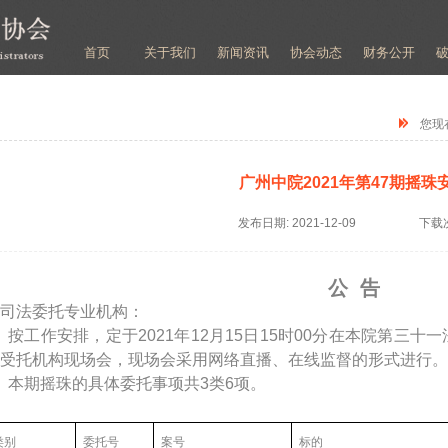
首页
关于我们
新闻资讯
协会动态
财务公开
您现
广州中院2021年第47期摇珠
发布日期:
2021-12-09
下载
公 告
司法委托专业机构：
按工作安排，定于2021年12月15日15时00分在本院第三十
受托机构现场会，现场会采用网络直播、在线监督的形式进行。
本期摇珠的具体委托事项共3类6项。
类别
委托号
案号
标的