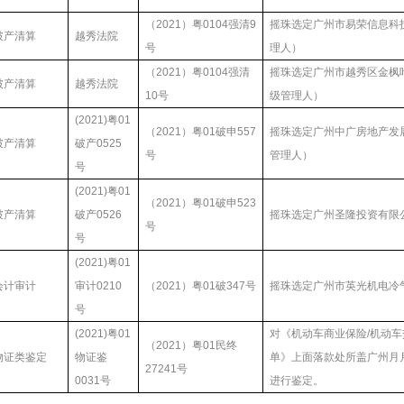
（2021）粤0104强清9
摇珠选定广州市易荣信息科
破产清算
越秀法院
号
理人）
（2021）粤0104强清
摇珠选定广州市越秀区金枫
破产清算
越秀法院
10号
级管理人）
(2021)粤01
（2021）粤01破申557
摇珠选定广州中广房地产发
破产清算
破产0525
号
管理人）
号
(2021)粤01
（2021）粤01破申523
破产清算
破产0526
摇珠选定广州圣隆投资有限
号
号
(2021)粤01
会计审计
审计0210
（2021）粤01破347号
摇珠选定广州市英光机电冷
号
(2021)粤01
对《机动车商业保险/机动
（2021）粤01民终
物证类鉴定
物证鉴
单》上面落款处所盖广州月
27241号
0031号
进行鉴定。