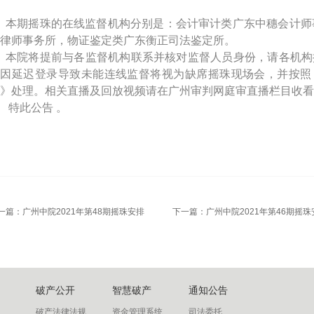
本期摇珠的在线监督机构分别是：会计审计类广东中穗会计师
律师事务所，物证鉴定类广东衡正司法鉴定所。
本院将提前与各监督机构联系并核对监督人员身份，请各机构
若因延迟登录导致未能连线监督将视为缺席摇珠现场会，并按照
》处理。相关直播及回放视频请在广州审判网庭审直播栏目收看
特此公告 。
一篇：
广州中院2021年第48期摇珠安排
下一篇：
广州中院2021年第46期摇珠
破产公开
智慧破产
通知公告
破产法律法规
资金管理系统
司法委托