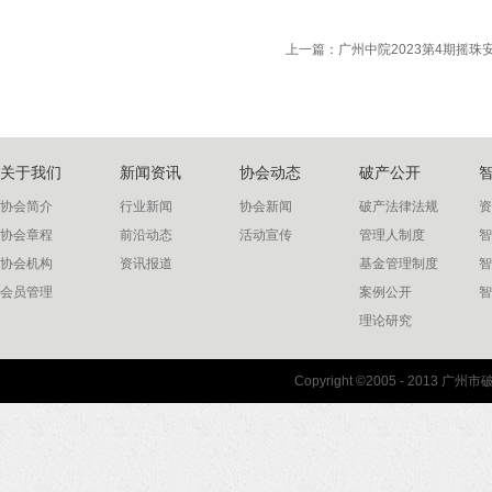
上一篇：
广州中院2023第4期摇珠
关于我们
新闻资讯
协会动态
破产公开
协会简介
行业新闻
协会新闻
破产法律法规
资
协会章程
前沿动态
活动宣传
管理人制度
智
协会机构
资讯报道
基金管理制度
智
会员管理
案例公开
智
理论研究
联系我们
Copyright ©2005 - 2013 
协会联系方式
协会地图