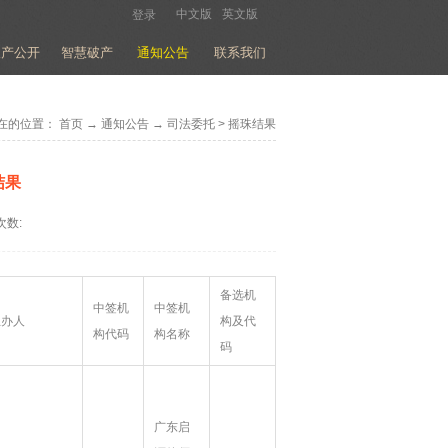
中文版
英文版
登录
破产公开
智慧破产
通知公告
联系我们
在的位置：
首页
→
通知公告
→
司法委托
>
摇珠结果
结果
次数:
备选机
中签机
中签机
主办人
构及代
构代码
构名称
码
广东启