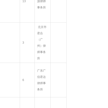
13
源律师
事务所
北京市
君合
（广
3
州）律
师事务
所
广东广
信君达
6
律师事
务所