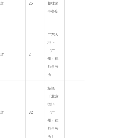
叶红
25
越律师
事务所
广东天
地正
（广
叶红
2
州）律
师事务
所
杨巍
〔北京
德恒
叶红
32
（广
州）律
师事务
所〕