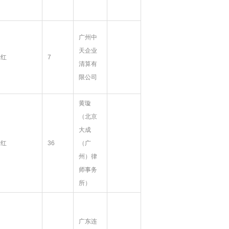
广州中
天企业
叶红
7
清算有
限公司
黄璇
（北京
大成
叶红
36
（广
州）律
师事务
所）
广东连