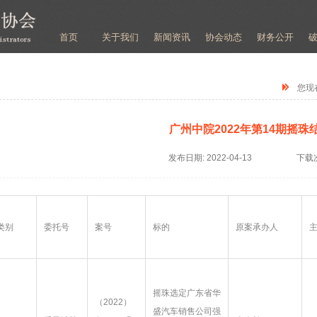
首页
关于我们
新闻资讯
协会动态
财务公开
您现
广州中院2022年第14期摇珠
发布日期:
2022-04-13
下载
类别
委托号
案号
标的
原案承办人
摇珠选定广东省华
（2022）
盛汽车销售公司强