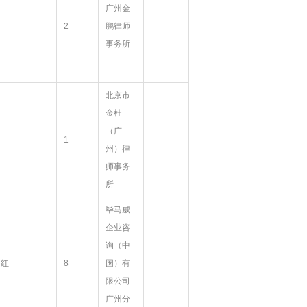
广州金
2
鹏律师
事务所
北京市
金杜
（广
1
州）律
师事务
所
毕马威
企业咨
询（中
叶红
8
国）有
限公司
广州分