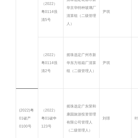
（2022）
华京华特种玻璃厂
粤0114强
尹琪
清算组（二级管理
清5号
人）
（2022）
摇珠选定广州市新
粤0114强
华东方纸箱厂清算
尹琪
清2号
组（二级管理人）
摇珠选定广东荣和
(2022)粤
（2022）
康园旅游投资管理
01破产
粤01破申
刘璟
有限公司管理人
0100号
123号
（二级管理人）