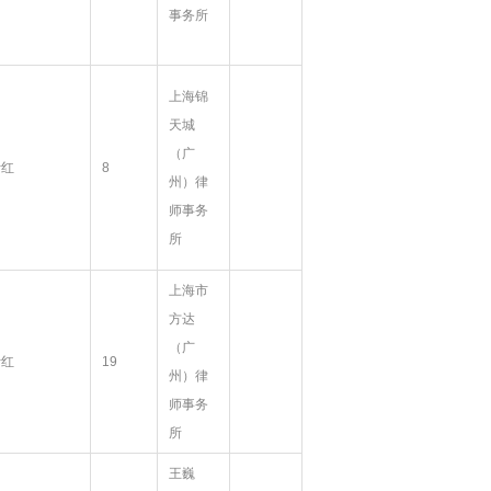
事务所
上海锦
天城
（广
叶红
8
州）律
师事务
所
上海市
方达
（广
叶红
19
州）律
师事务
所
王巍