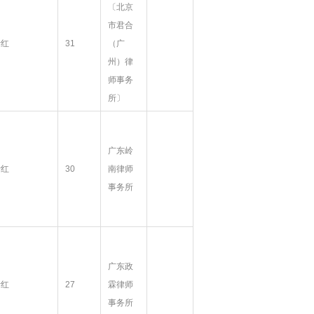
〔北京
市君合
叶红
31
（广
州）律
师事务
所〕
广东岭
叶红
30
南律师
事务所
广东政
叶红
27
霖律师
事务所