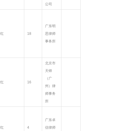
公司
广东明
叶红
18
思律师
事务所
北京市
天铎
（广
叶红
16
州）律
师事务
所
广东卓
叶红
4
信律师