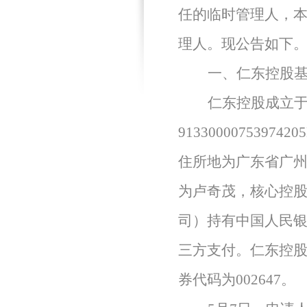
任的临时管理人，
理人。现公告如下
一、
仁东控股
仁东控股成立
9133000075397420
住所
地为
广东省广
为卢奇茂，
核心控
司）持有中国人民
三方支付。
仁东控
券代码为
002647
。