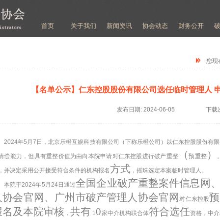
首页
关于我们
新闻资讯
协会动态
财务公开
您现
【名单公示】仁东控股股份有限公司选任临时管理人 
发布日期:
2024-06-05
下载
2024
年
5
月
7
日，
北京乐橙互娱科技有限公司
（下称
乐橙
公司）以
仁东控股股份有限
（
）
清偿能力，但具有重整价值为由向本院申请对
仁东控股进行
破产重整
预重整
方式
，并决定采用公开接受符合条件的机构报名
，摇珠选定本案临时管理人。
全国企业破产重整案件信息网
本院于
2024
年
5
月
24
日通过
人协会官网、广州市破产管理人协会官网
预
对
仁东控股
报名及本院审核
共有
0
符合选任
，
1
家中介机构联合体
资格，中介