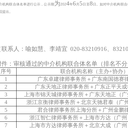
为
4
6
5
8
介机构联合体名单进行公示，公示期
202
年
月
日至
日。如对中介机构联合
院提出。
（联系人：
喻如慧、李靖宜
020-83210916
、
8321
附件：审核通过的中介机构
联合体
名单（排名不分
序号
联合机构名称（主办
+
协办
1
广东卓建律师事务所＋广东南国德赛
2
广东天地正律师事务所＋广东正平天成
3
上海市锦天城律师事务所＋广东天地正（广
4
浙江京衡律师事务所＋北京天驰君泰（广
5
君合律师事务所上海分所＋广州金鹏
6
浙江智仁律师事务所＋上海市方达（广州
7
上海市方达律师事务所＋北京大成（广州