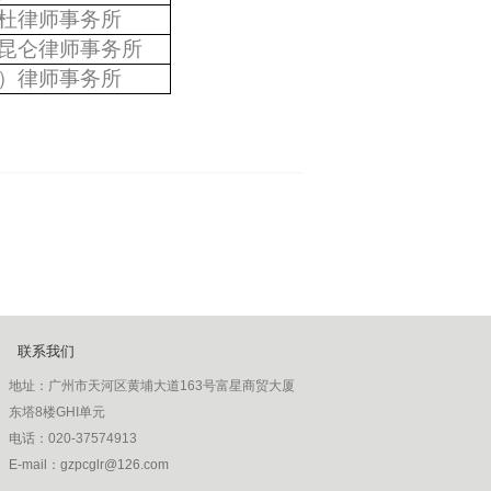
杜律师事务所
昆仑律师事务所
）律师事务所
联系我们
地址：
广州市天河区黄埔大道163号富星商贸大厦
东塔8楼GHI单元
电话：
020-37574913
E-mail：gzpcglr@126.com
邮编：330520