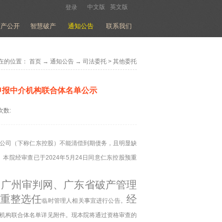
中文版
英文版
登录
破产公开
智慧破产
通知公告
联系我们
在的位置：
首页
→
通知公告
→
司法委托
>
其他委托
申报中介机构联合体名单公示
次数:
公司
（下称
仁东控股
）不能清偿到期债务，且明显缺
。本院经审查已于
2024
年
5
月
24
日同意
仁东控股预重
、广州审判网、广东省破产管理
重整
选任
经
临时管理人相关事宜进行公告。
机构联合体名单详见附件。现本院将通过资格审查的