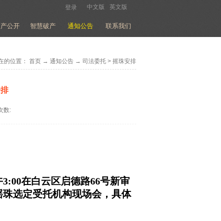
中文版
英文版
登录
破产公开
智慧破产
通知公告
联系我们
在的位置：
首页
→
通知公告
→
司法委托
>
摇珠安排
安排
次数:
3:00在白云区启德路66号新审
托摇珠选定受托机构现场会，具体