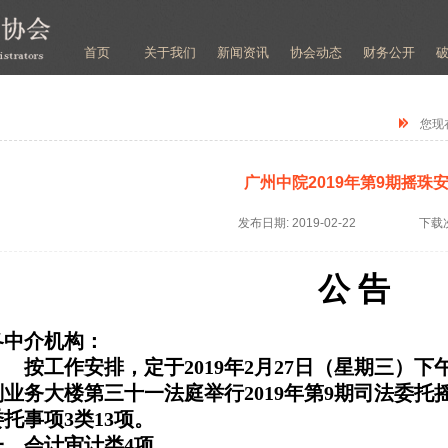
首页
关于我们
新闻资讯
协会动态
财务公开
您现
广州中院2019年第9期摇珠
发布日期:
2019-02-22
下载
公 告
各中介机构：
按工作安排，定于2019年2月27日（星期三）下午
判业务大楼第三十一法庭举行2019年第9期司法委
委托事项3类13项。
一、会计审计类4项