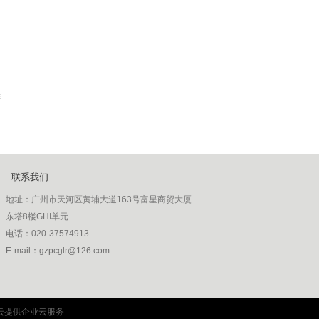
排
联系我们
地址：
广州市天河区黄埔大道163号富星商贸大厦
东塔8楼GHI单元
电话：
020-37574913
E-mail：gzpcglr@126.com
邮编：330520
云提供企业云服务