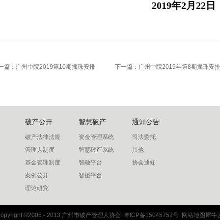
2019
年2月22日
一篇：
广州中院2019第10期摇珠安排
下一篇：
广州中院2019年第8期摇珠安
破产公开
智慧破产
通知公告
破产法律法规
资金管理系统
司法委托
管理人制度
智慧破产系统
其他
基金管理制度
智融平台
协会通知
案例公开
智援平台
理论研究
opyright ©2005 - 2013 广州市破产管理人协会
粤ICP备15045752号
网站地图
犀牛