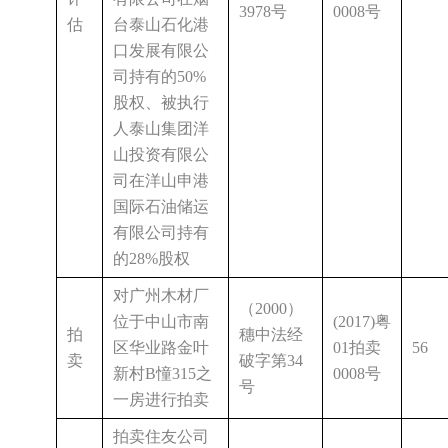
3978号
0008号
估
台泰山石化港
口发展有限公
司持有的50%
股权、被执行
人泰山集团洋
山投资有限公
司在洋山申港
国际石油储运
有限公司持有
的28%股权
对广州木材厂
（2000）
位于中山市南
(2017)粤
拍
穗中法经
区华业路金叶
01拍卖
56
卖
破字第34
新村B憧315之
0008号
号
一房进行拍卖
拍卖住友公司