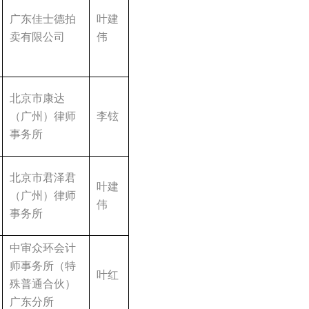
广东佳士德拍
叶建
卖有限公司
伟
北京市康达
（广州）律师
李铉
事务所
北京市君泽君
叶建
（广州）律师
伟
事务所
中审众环会计
师事务所（特
叶红
殊普通合伙）
广东分所