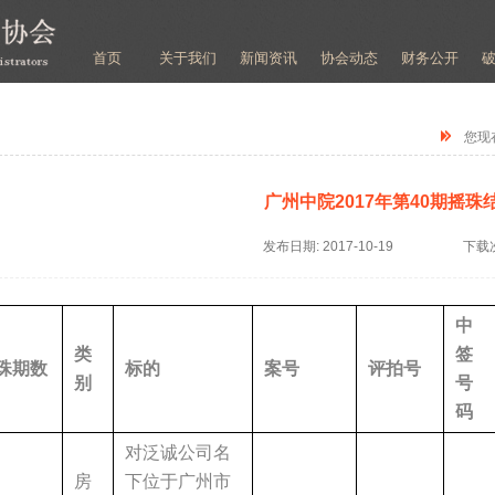
首页
关于我们
新闻资讯
协会动态
财务公开
您现
广州中院2017年第40期摇珠
发布日期:
2017-10-19
下载
中
类
签
珠期数
标的
案号
评拍号
别
号
码
对泛诚公司名
房
下位于广州市