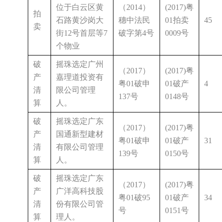
位于白云区黄
（2014）
(2017)粤
拍
石路黄沙岗大
穗中法民
01拍卖
45
卖
街12号首层等7
破字第4号
0009号
个物业
破
摇珠选定广州
（2017）
(2017)粤
产
嘉理道投资有
粤01破申
01破产
4
清
限公司管理
137号
0148号
算
人。
破
摇珠选定广东
（2017）
(2017)粤
产
国通新型建材
粤01破申
01破产
31
清
有限公司管理
139号
0150号
算
人。
破
摇珠选定广东
（2017）
(2017)粤
产
广洋高科技股
粤01破95
01破产
34
清
份有限公司管
号
0151号
算
理人。