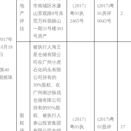
地
市南城区水濂
（2017）
(2017)粤
产
山景观路8号东
粤01执
01房评
2
评
莞万科翡丽山
2465号
0045号
估
一期31号楼301
号房产
2017年
10月18
被执行人海王
日
星仓储有限公
司在广州小虎
第40
石化码头有限
期摇珠
公司持有的
30%股权、在
广州南沙振戎
仓储有限公司
持有的95%股
股
权、被执行人
（2017）
(2017)粤
权
泰山投资集团
粤01执
01股评
17
评
有限公司在烟