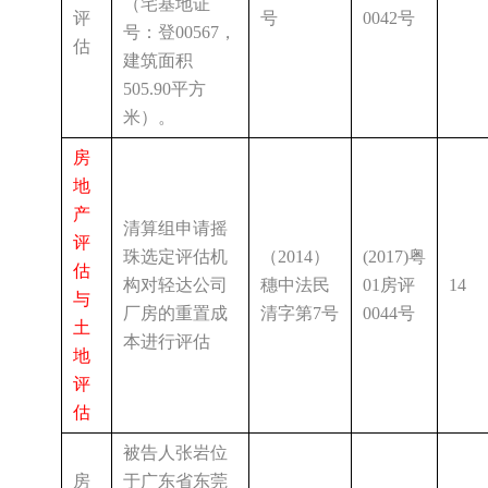
（宅基地证
评
号
0042号
号：登00567，
估
建筑面积
505.90平方
米）。
房
地
产
清算组申请摇
评
珠选定评估机
（2014）
(2017)粤
估
构对轻达公司
穗中法民
01房评
14
与
厂房的重置成
清字第7号
0044号
土
本进行评估
地
评
估
被告人张岩位
房
于广东省东莞