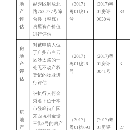
地
越秀区解放北
（2017）
(2017)粤
产
路763-777号综
粤01破15
01房评
33
评
合楼（整栋）
号
0038号
估
房屋资产价值
进行评估
对被申请人位
房
于广州市白云
地
（2017）
(2017)粤
区沙太路的一
产
粤01破26
01房评
3
处无不动产权
评
号
0041号
登记的物业进
估
行评估
被执行人何金
秀名下位于本
市登峰街广园
房
东西坑村金贵
地
（2017）
(2017)粤
三街3号的房产
产
粤01执693
01房评
27