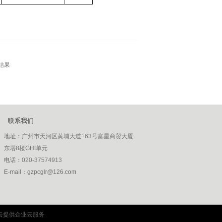
结果
联系我们
地址：
广州市天河区黄埔大道163号富星商贸大厦
东塔8楼GHI单元
电话：
020-37574913
E-mail：gzpcglr@126.com
邮编：330520
云提供企业云服务