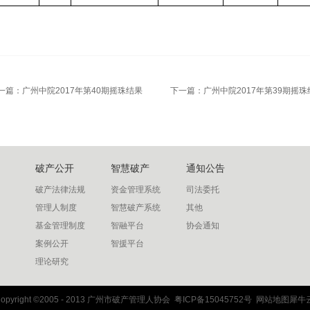
一篇：
广州中院2017年第40期摇珠结果
下一篇：
广州中院2017年第39期摇珠
破产公开
智慧破产
通知公告
破产法律法规
资金管理系统
司法委托
管理人制度
智慧破产系统
其他
基金管理制度
智融平台
协会通知
案例公开
智援平台
理论研究
opyright ©2005 - 2013 广州市破产管理人协会
粤ICP备15045752号
网站地图
犀牛