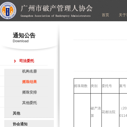
首页
关于
通知公告
Download
司法委托
机构名册
摇珠结果
摇珠期数
类别
委托号
案号
摇珠安排
其他委托
破产清
（2
花都法院
其他
算
011
协会通知