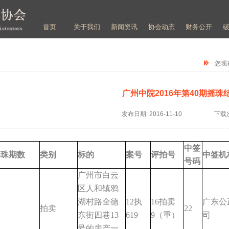
首页
关于我们
新闻资讯
协会动态
财务公开
您现
广州中院2016年第40期摇珠
发布日期:
2016-11-10
下载
中签
摇珠期数
类别
标的
案号
评拍号
中签机
号码
广州市白云
区人和镇鸦
湖村路全德
12执
16拍卖
广东公
拍卖
22
东街四巷13
619
9（重）
司
号的房产一