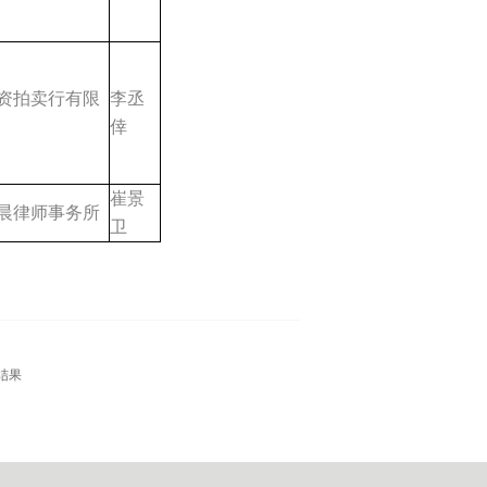
资拍卖行有限
李丞
倖
崔景
晨律师事务所
卫
结果