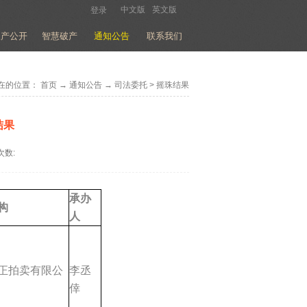
中文版
英文版
登录
破产公开
智慧破产
通知公告
联系我们
在的位置：
首页
→
通知公告
→
司法委托
>
摇珠结果
结果
次数:
承办
构
人
正拍卖有限公
李丞
倖