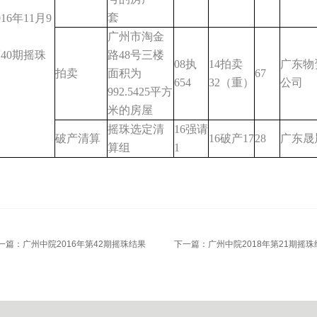
套
016年11月9
日
广州市淘金
40期摇珠
路48号三楼
08执
14拍卖
广东物
拍卖
面积为
67
654
32（重）
公司
992.5425平方
米的房屋
摇珠选定清
16强请
破产清算
16破产17
28
广东晟
算组
1
一篇：
广州中院2016年第42期摇珠结果
下一篇：
广州中院2018年第21期摇珠