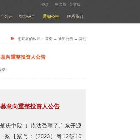
中文版
英文版
登录
破产公开
智慧破产
通知公告
联系我们
您现在的位置：
首页
→
通知公告
→
其他
募意向重整投资人公告
次数:
招募意向重整投资人公告
“肇庆中院”）依法受理了广东开源
【案号：(2023）粤12破10