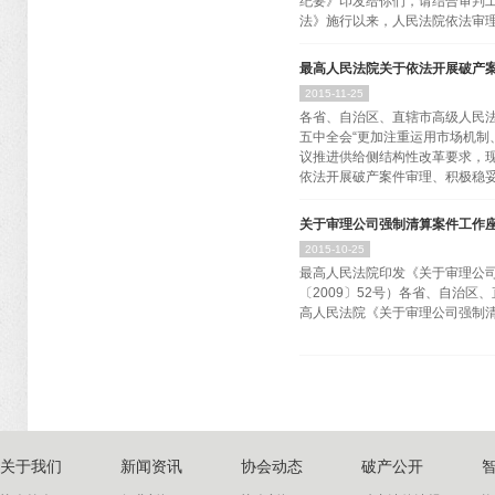
纪要》印发给你们，请结合审判工
案件类型划分及代字新标准于20
法》施行以来，人民法院依法审理
件类型及代字标准最高人民法院20
最高人民法院关于依法开展破产
会造成的不良影响，实现了法律
2015
-
11
-
25
法》等法律的适用，还涉及司法
各省、自治区、直辖市高级人民
规范相关主体的权利义务，以充
五中全会“更加注重运用市场机制
最高人民法院会同中国证券监督管
议推进供给侧结构性改革要求，
通过认真讨论，就审理上市公司
依法开展破产案件审理、积极稳妥
则 会议认为，上市公司破产重
人民...
关于审理公司强制清算案件工作
市场主体救治和退出机制是否建
2015
-
10
-
25
和清算工作，既是供给侧结构性
最高人民法院印发
的客观需要。各级人民法院要深
〔2009〕52号）各省、自治
化、法治化。对符合破产受理条
高人民法院《关于审理公司强制
场；对救治无效或者根本不能适
途径。对执行中符合《企业破产法
...
关于我们
新闻资讯
协会动态
破产公开