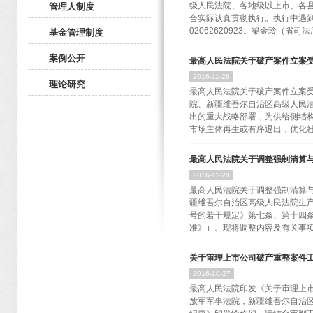
级人民法院、各地级以上市、各
管理人制度
合实际认真贯彻执行。执行中遇
02062620923。梁金玲（省
基金管理制度
案例公开
最高人民法院关于破产案件立案
东省高级人民法院 广东省司法
2016
-
11
-
28
益，充分发挥律师依法调查收集证
理论研究
最高人民法院关于破产案件立案
院、新疆维吾尔自治区高级人民
出的重大战略部署，为供给侧结
市场主体再生或有序退出，优化社
最高人民法院关于调整强制清算
机制的独特功能，是人民法院保
2016
-
11
-
28
作，认真研究解决影响破产审判
最高人民法院关于调整强制清算与
首要环节。为此，特就人民法院
疆维吾尔自治区高级人民法院生
序能否顺利启动，是审理破产案件
号的若干规定》第七条、第十四
准》）。现将调整内容及有关事项
关于审理上市公司破产重整案件
案件，一级类型名称整合为强制
2016
-
10
-
27
对强制清算或破产申请审查单独
最高人民法院印发《关于审理上市
破产上诉案件，下设两个小类：
放军军事法院，新疆维吾尔自治
清算与破产上诉案件的监督，作