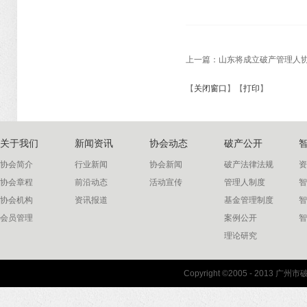
上一篇：
山东将成立破产管理人
【
关闭窗口
】【
打印
】
关于我们
新闻资讯
协会动态
破产公开
协会简介
行业新闻
协会新闻
破产法律法规
资
协会章程
前沿动态
活动宣传
管理人制度
智
协会机构
资讯报道
基金管理制度
智
会员管理
案例公开
智
理论研究
联系我们
Copyright ©2005 - 2013 
协会联系方式
协会地图