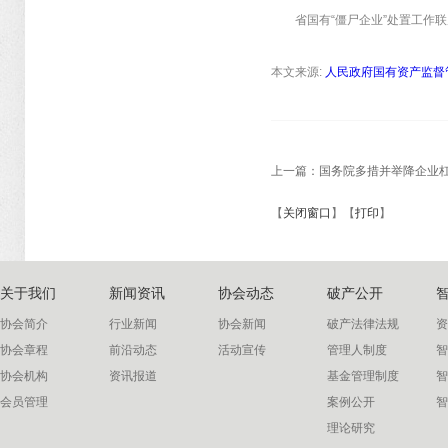
省国有“僵尸企业”处置工作联
本文来源:
人民政府国有资产监督
上一篇：
国务院多措并举降企业杠
【
关闭窗口
】【
打印
】
关于我们
新闻资讯
协会动态
破产公开
协会简介
行业新闻
协会新闻
破产法律法规
资
协会章程
前沿动态
活动宣传
管理人制度
智
协会机构
资讯报道
基金管理制度
智
会员管理
案例公开
智
理论研究