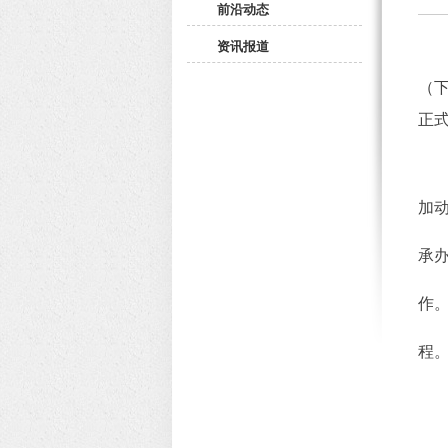
前沿动态
资讯报道
（
正
加
承
作
程