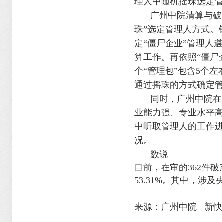
理人中随机摇珠选定
广州中院清算与破
珠
”
选定管理人方式。
定
“
僵尸企业
”
管理人
算工作。再依照
“
僵尸
个
“
管理包
”
包含
5
个左
通过摇珠的方式确定
同时，广州中院在
业能力强、专业水平
中听取管理人的工作
况。
数说
目前，在审的
362
件破
53.31%
。其中，涉及
来源：广州中院 新