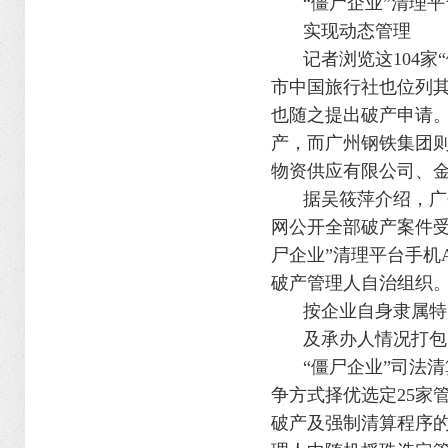
“
僵尸企业
”
清理平
实现动态管理
记者浏览这
104
家
“
市中国旅行社也位列
也随之提出破产申请
产，而广州钢铁集团
物资供应有限公司、
据吴筱萍介绍，广
网公开全部破产案件
尸企业
”
清理平台手机
破产管理人自治组织
按企业自身隶属特
及承办人情况打包
“
僵尸企业
”
司法清
争方式择优选定
25
家
破产及强制清算程序