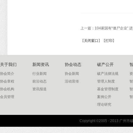
上一篇：
104家国有“僵尸企业” 
【
关闭窗口
】【
打印
】
关于我们
新闻资讯
协会动态
破产公开
协会简介
行业新闻
协会新闻
破产法律法规
资
协会章程
前沿动态
活动宣传
管理人制度
智
协会机构
资讯报道
基金管理制度
智
会员管理
案例公开
智
理论研究
联系我们
Copyright ©2005 - 2013 
协会联系方式
协会地图