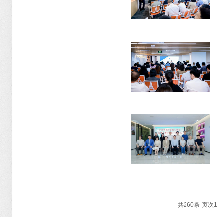
共
260
条
页次1