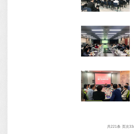
共
221
条
页次33/