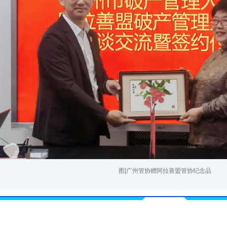
图|广州管协赠阿拉善盟管协纪念品