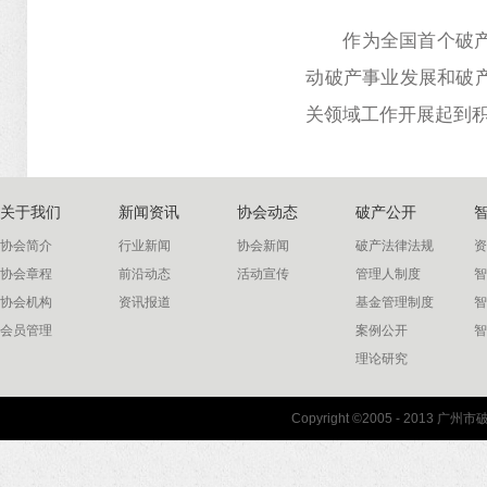
作为全国首个破
动破产事业发展和破
关领域工作开展起到
关于我们
新闻资讯
协会动态
破产公开
协会简介
行业新闻
协会新闻
破产法律法规
资
协会章程
前沿动态
活动宣传
管理人制度
智
协会机构
资讯报道
基金管理制度
智
会员管理
案例公开
智
理论研究
联系我们
Copyright ©2005 - 2013 
协会联系方式
协会地图