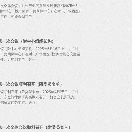
全体会议，共绘行业高质量发展新蓝图2025年5
同体中心（以下简称：共同体中心）在时代广场西座7
任、芮媛媛副主任、...
议由薄文君秘书长主持。 本次会议是共同体中心召开
议通过基本情况介绍、规划解读和互动交流等环节，
第一次会议（附中心组织架构）
高鹏主任提出要组建团结、互助、有凝聚力、能解决
债务，化解管理人与银行、资产管理公司之间的隔
（附中心组织架构）2025年5月16日上午，广州
三个方面明确了共同体中心今后发展方向和主要职能
：共同体中心）在时代广场西座7楼多功能会议室召
主任分别就共同体中心如何在破产案件和不良资产案
、尹星副主任、苏于...
的处置问题、如何通过指定管理人解决债权人和资产
业背景及工作经历积极建言献策，围绕共同体中心的
多项建设性建议，现场气氛热烈，充分展现了委员们
主持。 广州管协秘书长、涉外重整中心主任梁伟荣会
良好效果。
涉外重整中心的成立背景与使命进行了详细介绍。梁
第一次会议顺利召开（附委员名单）
，累计各国各法域重组重整经验，办好涉外重整案
务的专业水平，加强管理人在跨境破产重整领域的实
顺利召开（附委员名单）2025年4月25日，广州
区重整中心建设。初步确定中心2025年度基本工作
在广东金轮律师事务所顺利召开。协会会长郑飞虎、
涉外破产案例，并评选具备涉外因素的破产案件为优
长梁伟荣主持。会议...
专家顾问库的设立及成员情况进行介绍。涉外重整中
造诣的专家学者担任名誉主任、首批专家顾问及专业
与实务支持。具体如下：名誉主任杨春华：西南政法
体委员表示热烈欢迎，并对委员会后续开展工作提出
广东省法学会破产法学研究会会长；首席顾问石静
为主要目标，积极统筹开展与全国各地破产管理人协
第一次全体会议顺利召开（附委员名单）
国人民大学法学院吴玉章讲席教授、国际法研究所所
活动，有效构建多方对外联络机制。同时，以委员会