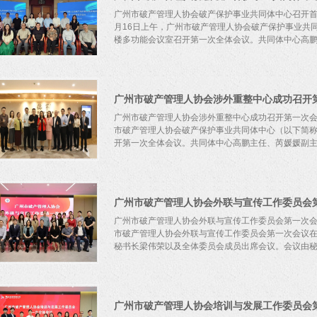
广州市破产管理人协会破产保护事业共同体中心召开首次
月16日上午，广州市破产管理人协会破产保护事业共
楼多功能会议室召开第一次全体会议。共同体中心高鹏主
尹星副主任、苏于国副主任及14名委员共同参会，会
的首次全体会议，正式开启全体委员履职新征程。会
广州市破产管理人协会涉外重整中心成功召开
明确了共同体中心的主要任务与职责方向。会议上，
问题的共同体中心，并从化解银行、金融公司、企业
广州市破产管理人协会涉外重整中心成功召开第一次会议
阂，搭建管理人与银行、资产管理公司之间的桥梁等
市破产管理人协会破产保护事业共同体中心（以下简称
定位。随后，芮媛媛副主任、尹星副主任、苏于国副
开第一次全体会议。共同体中心高鹏主任、芮媛媛副主任
件中发挥作用、如何推进以破产的方式解决不良资产
公司等问题发表了意见。会议中，委员们结合自身专
主要职能定位、未来发展方向等展开深入讨论，提出
国副主任及14名委员共同参会，会议由薄文君秘书长
的高度责任感和专业素养。本次会议圆满召开，取得
议伊始，梁伟荣主任对与会委员表示热烈欢迎，并对
广州市破产管理人协会外联与宣传工作委员会
伟荣主任明确涉外重整中心设立的初衷是拓展知识面
件，提升广州破产管理人涉外破产管理及重整重组服
广州市破产管理人协会外联与宣传工作委员会第一次会议
务能力，积极响应国家粤港澳大湾区发展战略支持大湾
市破产管理人协会外联与宣传工作委员会第一次会议
目标：举办一次跨境重整论坛；向中心全体成员征集
秘书长梁伟荣以及全体委员会成员出席会议。会议由秘书
秀涉外案例。最后，梁伟荣主任还对对涉外重整中心
心自成立以来，已成功邀请多位在各自领域具有深厚
顾问，为涉外重整中心的业务开展提供了坚实的理论
伊始，会长郑飞虎对加入外联与宣传工作委员会的全
大学法学博士、暨南大学法学院/知识产权学院教授、
几点期望。他表示，希望委员会以推动协会“走出去”
广州市破产管理人协会培训与发展工作委员会
霞：武汉大学法学博士，美国耶鲁大学法学博士，中
会、其他行业协会以及各领域专业人士的沟通、交流