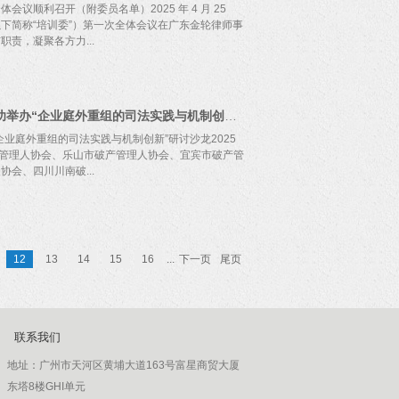
协会副会长。专家顾问李俊：意大利罗马第二大学法
传方式及内容，提升行业在社会的熟知度与认可度，
顺利召开（附委员名单）2025 年 4 月 25
授、湖北省法学会民法学研究会副会长兼秘书长。专
更快更好、积极向上发展。随后，秘书长梁伟荣向全
下简称“培训委”）第一次全体会议在广东金轮律师事
经大学法学院特聘教授、博士研究生导师，国家级高
规划。她表示，外联与宣传是需要默契配合、相辅相
责，凝聚各方力...
会希望号召有志向、有能力的行业同仁一起参与到协
，高效开展工作，共同为协会与行业发展贡献力量。
传工作的相关要求及安排。会上，全体委员自我推
作迈向新台阶。广州市破产管理人协会会长郑飞虎、
路与想法，集思广益。在报名自荐以及集体讨论后，
行主任李彪、副主任叶思刚、钱兴、秘书长何肖洁、
广州管协联合川南五市管协、清算服务机构成功举办“企业庭外重组的司法实践与机制创新”研讨沙龙
至此，外联与宣传工作委员会第一次会议圆满结束，
州市破产管理人协会的培训与发展谋篇布局、擘画蓝
力下，定能高效推动协会发展、为社会各界展现更开
人协会会长郑飞虎在致辞中指出，培训委的成立是协
业庭外重组的司法实践与机制创新”研讨沙龙2025
与宣传工作委员会委员名单公示本名单公示7天，对
方面迈出了坚实一步。目前协会活动参与者多为熟悉
产管理人协会、乐山市破产管理人协会、宜宾市破产管
会提出。联系电话：020-37574913
引青年管理人方面的重要作用。培训委可以通过创新
会、四川川南破...
和提升能力的平台。同时，通过日常工作机制的优化
步推动会员提升理论研究和实务水平。广州市破产管
会成立后的首批工作委员会，定位清晰，肩负着市管
主办、广州市破产管理人协会业务培训与发展工作委
是培训委工作的基石，发展是其终极目标。苏会长期
法实践与机制创新”研讨沙龙成功在穗举办。广州市破
办破产法大讲堂，扎实开展内部会员培训，以此推动
霞副会长，王巍、谢然、冯颖仪、揭利理事，泸州市
12
13
14
15
16
...
下一页
尾页
苏会长提出，通过高频次、高质量的培训活动，营造
心负责人李东会长，乐山师范学院法学与公共管理学
的交流以及会员单位的走访活动，汲取先进经验，增
宾市破产管理人协会罗雪松会长，自贡市破产管理人
事谢然在发言中指出，他希望各位委员充分发挥自身
，深圳市汇多宝资产管理有限公司负责人阮学武，四
.
产管理人协会秘书长赵雅玲，宜宾市破产管理人协会
三十余人共同参加活动。广东金轮律师事务所高级合
联系我们
长董璐、广州市破产管理人协会副会长肖小俊应邀作
人协会理事谢然主持。领导致辞沙龙第一环节为管协
地址：
广州市天河区黄埔大道163号富星商贸大厦
，肖会长首先代表广州管协热烈欢迎川南五市兄弟管
东塔8楼GHI单元
就广州管协的组织成立、机制运作、管理人办案系统