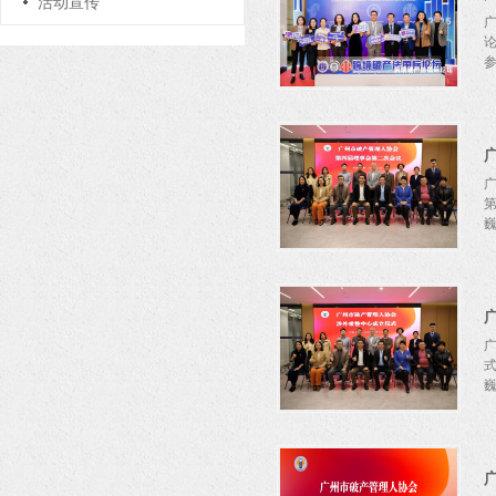
活动宣传
广
参
会