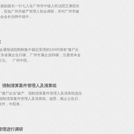
庭关丽副庭长一行七人在广州市中级人民法院王勇院长
下，莅临广州市破产管理人协会调研，并对广州市破
会长倪烨中就中...
行作了专题汇报，并就现行的《关于审理企业破产案
改建议。杜专委在听取汇报后，对广州市破产管理人
案
就破产与产权结构的深度调整在供给侧结构性改革和
管理人工作质量对构建现代企业制度的重要推动作用
会通报该院刚刚集中裁定受理的104件国有“僵尸企
展寄予厚望，他认为破产管理人工作的好坏直接影响
广东省属企业15家、广州市属企业89家，注册资本金
还需要协会作为统筹核心，促进会员整体工作水平的
万元。 广州中院...
人，并同步进行网络直播，标志着目前为止全国最大规
集中裁定受理、集中选定管理人、集中选定审计机构、
、强制清算案件管理人及清算组
僵尸企业”的快速通道，为供给侧结构性改革提供有力
正在深入推进供给侧结构性改革、推进创新驱动发展
有“僵尸企业”破产、强制清算案件管理人及清算组选任
”，其中既包含广东省属企业，也包含广州市属企业。
、强制清算案件管理人及清算组。据悉，截止公告日，
劳动力等社会资源，债权债务关系多年处于僵持、待
件，中院将...
值。 根据《广州市供给侧结构性改革去产能行动计
僵尸企业”（连年亏损、资不抵债，主要靠政府补贴和银行
采取破产清算、剥离重组、委托管理、债务重组等措施
20名申请人纳入候选名单，另选取5名申请人纳入备
需要企业退出机制更加畅顺。 广州中院通过司法手
管理进行调研
置资源、走出经营困境，帮助缺乏生机的企业有序退出