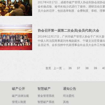
市场、释放闲置的人力物力，是服务和保障供给侧结构性
2017年4月17日，成都市破产管理人协会到协会就
会长杨贞瑜、秘书长钱少武进行了接待。调研活动主要
员大会的召开，包括选举制度、会费制度、章程、理事会
2、破产清算基金的建立与管理，包括基金的资金来源
和约束，包括协会在为会员提供交流平台与培训之外
协会召开第一届第二次会员(会员代表)大会
起到约束作用等。
2016年12月17日，广州市破产管理人协会于广州
中级人民法院商事庭刘冬梅副庭长、宁建文法官受邀
会员证书、会长倪烨中代表理事会向会员大会作工作报告
事单位、进行破产清算业务交流等议程，取得圆满成
首页
上一页
...
36
37
38
39
4
破产公开
智慧破产
通知公告
破产法律法规
资金管理系统
司法委托
管理人制度
智慧破产系统
其他