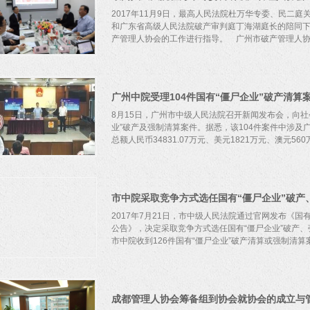
2017年11月9日，最高人民法院杜万华专委、民二
和广东省高级人民法院破产审判庭丁海湖庭长的陪同
产管理人协会的工作进行指导。 广州市破产管理人协会
国首家破产管理人协会成立的背景、过程向杜专委一
件指定管理人的规定》中的部分内容提出了具体的修
广州中院受理104件国有“僵尸企业”破产清算
协会自成立以来的工作和取得的成效表示了肯定，并
构建新时代的经济体系中的重要地位，以及提高破产
8月15日，广州市中级人民法院召开新闻发布会，向社
进行了深刻的阐释。 杜专委对破产管理人协会的发
业”破产及强制清算案件。据悉，该104件案件中涉及
破产工作的质量，而要提升破产管理人的工作质量，
总额人民币34831.07万元、美元1821万元、澳元560
协调发展。
首次以“竞争+打包+摇珠”相结合的方式选定破产管理
模“僵尸企业”集中进入司法清算程序。广州中院通过
市中院采取竞争方式选任国有“僵尸企业”破产
集中公告的方式统一推进该项工作，开启了司法处置“
的司法保障。 广州中院介绍，当前广东省、广州市
2017年7月21日，市中级人民法院通过官网发布《国
工作。据了解，目前广州市存有大量的国有“僵尸企业
公告》，决定采取竞争方式选任国有“僵尸企业”破产
这些企业大部分长期占用大量土地、资金、原材料、
市中院收到126件国有“僵尸企业”破产清算或强制清算案
定或中止状态，影响了社会财富的正常流转和价值增
划（2016—2018年）》，到2018年底，广州的“
续贷维持经营的企业）要基本实现市场“出清”（企业
根据该批案件受理情况及申请人的综合情况，择优选取
退出市场），经营性亏损企业亏损额显著下降，这就
选名单。
成都管理人协会筹备组到协会就协会的成立与
段依法处置“僵尸企业”，帮助陷入困境的企业优化配