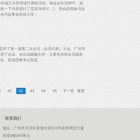
改革，助力广州地区经济健康发展的有力举措。...
协会的成立与管理进行调研活动，协会会长倪烨中、副
就一下内容进行了交流与研讨：1、协会的筹备与会
与监事会的设立等；...
、支出办法、审批制度等；3、管理人团队如何管理
，如何对团队进行管理，如何让协会能更好的对团队
大厦召开了第一届第二次会员（会员代表）大会。广州市
出席了会议。会议由杨巍主持，主要包含给会员颁发
、轮选理事单位和监...
功。
0
41
42
43
44
45
下一页
尾页
联系我们
地址：
广州市天河区黄埔大道163号富星商贸大厦
东塔8楼GHI单元