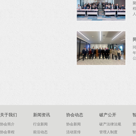
聚
台
瑞
公
架
逻
关于我们
新闻资讯
协会动态
破产公开
协会简介
行业新闻
协会新闻
破产法律法规
资
协会章程
前沿动态
活动宣传
管理人制度
智