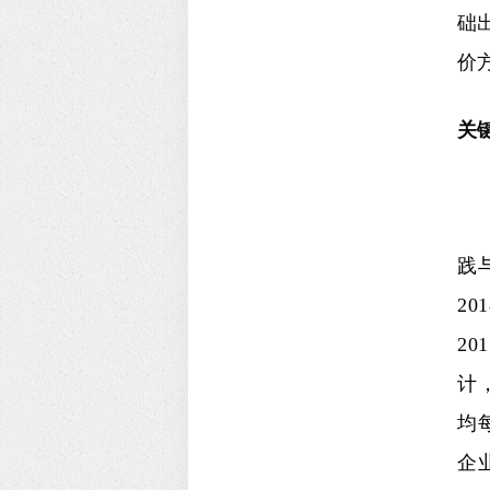
础
价
关
践
2
2
计
均
企