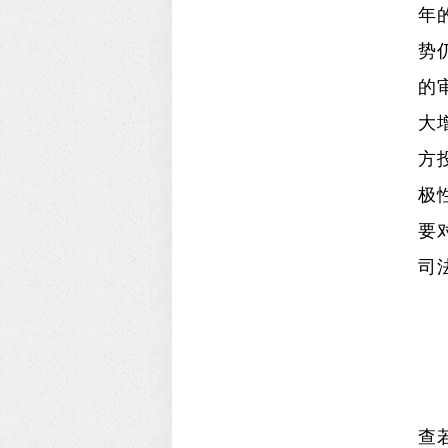
年
势
的
大
方
极
要
司
查