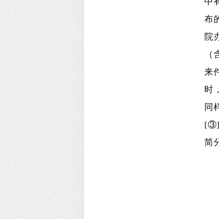
中
布
院
（
来
时
同
[
简