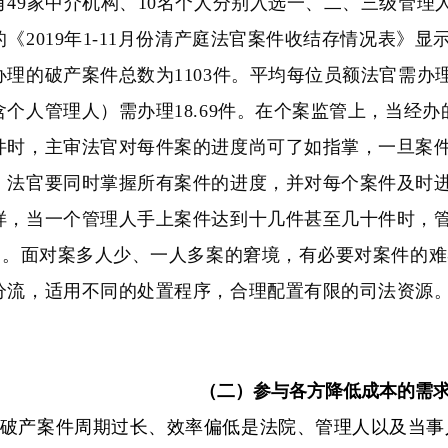
有49家中介机构、10名个人分别入选一、二、三级管理
的《2019年1-11月份清产庭法官案件收结存情况表》显示
办理的破产案件总数为1103件。平均每位员额法官需办理
含个人管理人）需办理18.69件。在个案监管上，当经
件时，主审法官对每件案的进度尚可了如指掌，一旦案
，法官要同时掌握所有案件的进度，并对每个案件及时
样，当一个管理人手上案件达到十几件甚至几十件时，
③]。面对案多人少、一人多案的窘境，有必要对案件的
分流，适用不同的处置程序，合理配置有限的司法资源
（二）参与各方降低成本的需
破产案件周期过长、效率偏低是法院、管理人以及当事