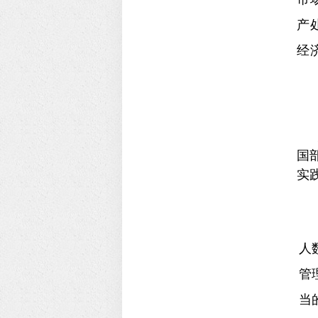
产
经
国
实
人
管
当