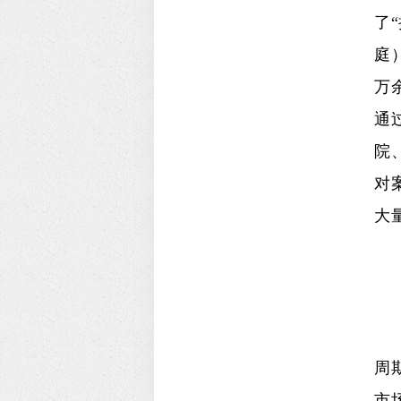
了
庭
万
通
院
对
大
周
市