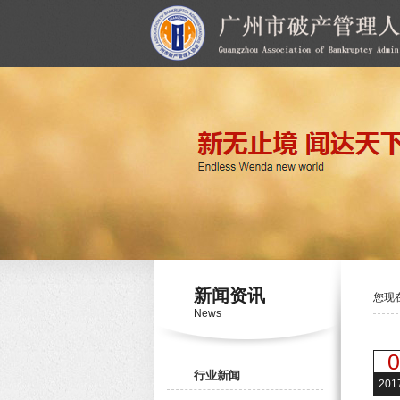
新闻资讯
您现
News
行业新闻
201