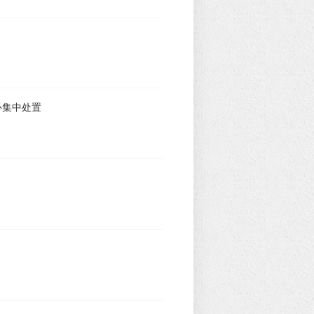
心集中处置