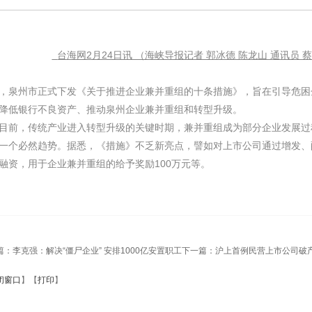
台海网2月24日讯 （海峡导报记者 郭冰德 陈龙山 通讯员 
，泉州市正式下发《关于推进企业兼并重组的十条措施》，旨在引导危困
降低银行不良资产、推动泉州企业兼并重组和转型升级。
，传统产业进入转型升级的关键时期，兼并重组成为部分企业发展过
一个必然趋势。据悉，《措施》不乏新亮点，譬如对上市公司通过增发、
融资，用于企业兼并重组的给予奖励100万元等。
篇：
李克强：解决“僵尸企业” 安排1000亿安置职工
下一篇：
沪上首例民营上市公司破
闭窗口
】【
打印
】