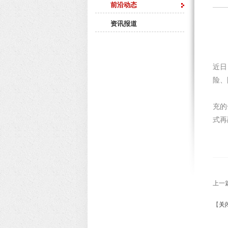
前沿动态
资讯报道
近日
险、
目前
充的
式再
上一
【
关